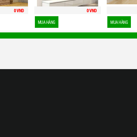
0
VND
0
VND