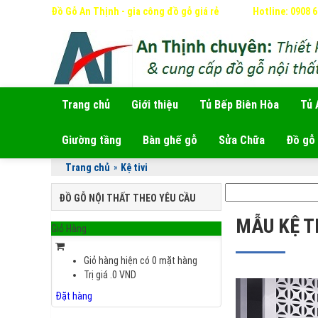
Đồ Gỗ An Thịnh - gia công đồ gỗ giá rẻ
Hotline: 0908 
Trang chủ
Giới thiệu
Tủ Bếp Biên Hòa
Tủ 
Giường tầng
Bàn ghế gỗ
Sửa Chữa
Đồ gỗ 
Trang chủ
»
Kệ tivi
ĐỒ GỖ NỘI THẤT THEO YÊU CẦU
MẪU KỆ TI
Giỏ Hàng
Giỏ hàng hiện có
0
mặt hàng
Trị giá
.0
VND
Đặt hàng