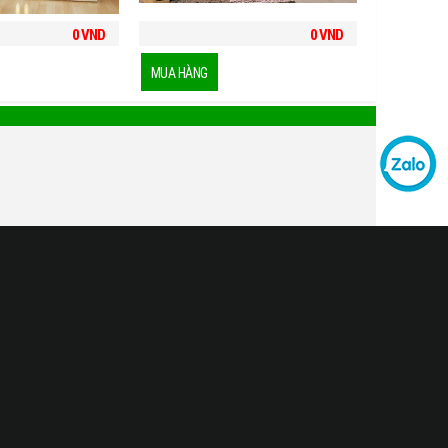
0
VND
0
VND