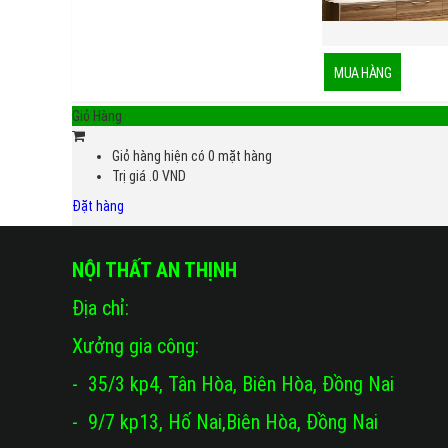
Giỏ Hàng
Giỏ hàng hiện có
0
mặt hàng
Trị giá
.0
VND
Đặt hàng
NỘI THẤT AN THỊNH
Địa chỉ:
Xưởng gia công:
- 35/3 kp4, Tân Hòa, Biên Hòa, Đồng Nai
- 9/7 kp13, Hố Nai,Biên Hòa, Đồng Nai