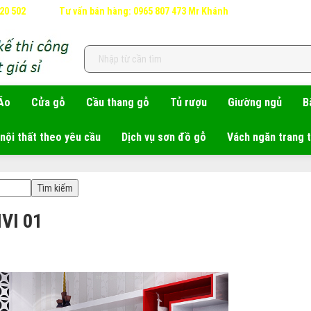
620 502
Tư vấn bán hàng: 0965 807 473 Mr Khánh
Áo
Cửa gỗ
Cầu thang gỗ
Tủ rượu
Giường ngủ
B
nội thất theo yêu cầu
Dịch vụ sơn đồ gỗ
Vách ngăn trang t
VI 01