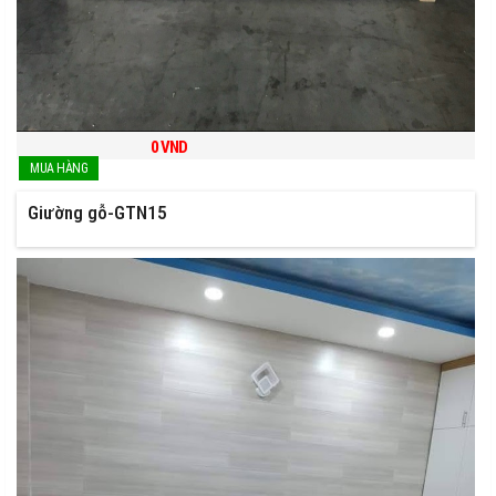
0
VND
Giường gỗ-GTN15