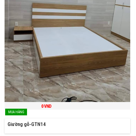
0
VND
Giường gỗ-GTN14