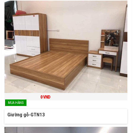
0
VND
Giường gỗ-GTN13