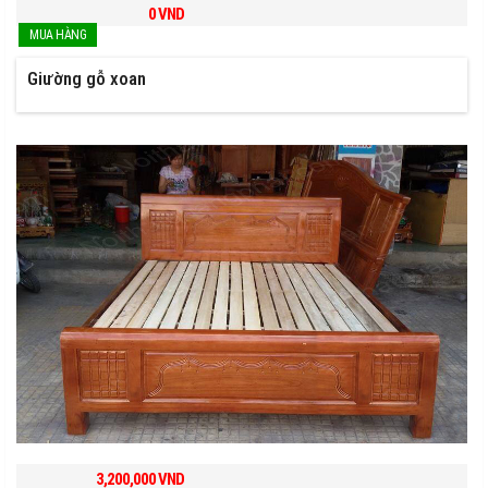
0
VND
Giường gỗ xoan
3,200,000
VND