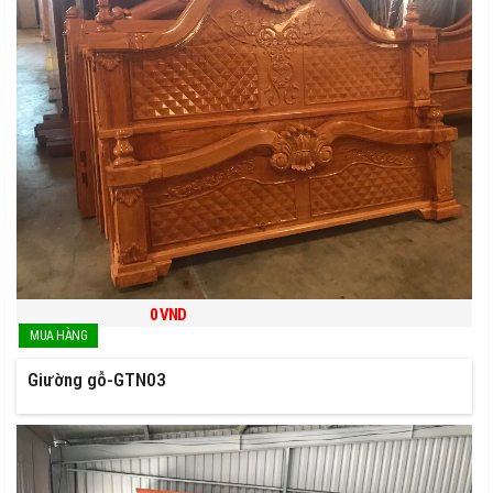
0
VND
Giường gỗ-GTN03