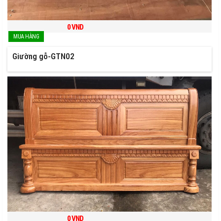
0
VND
Giường gỗ-GTN02
0
VND