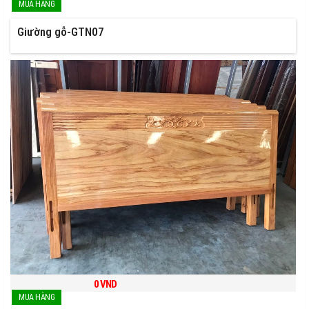
Giường gỗ-GTN07
0
VND