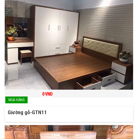
0
VND
Giường gỗ-GTN11