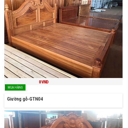
0
VND
Giường gỗ-GTN04