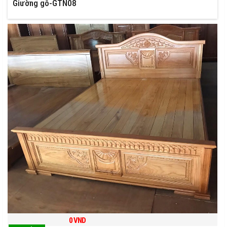
Giường gỗ-GTN08
0
VND