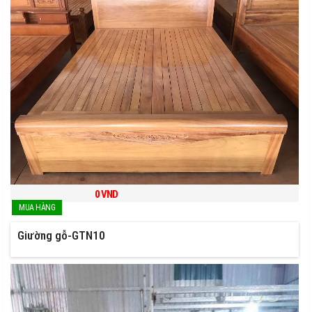
0
VND
Giường gỗ-GTN10