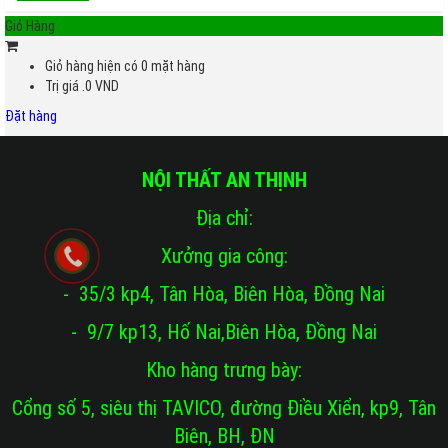
Giỏ Hàng
Giỏ hàng hiện có
0
mặt hàng
Trị giá
.0
VND
Đặt hàng
NỘI THẤT AN THỊNH
Địa chỉ:
Xưởng gia công:
- 35/3 kp4, Tân Hòa, Biên Hòa, Đồng Nai
- 9/7 kp13, Hố Nai,Biên Hòa, Đồng Nai
Kho hàng trưng bày:
Cổng số 5, siêu thị TAVICO, đường Điều Xiển, kp9, Tân
Biên, BH, ĐN