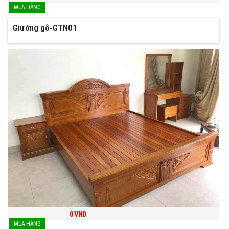
Giường gỗ-GTN01
0
VND