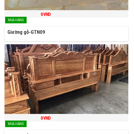
0
VND
Giường gỗ-GTN09
0
VND