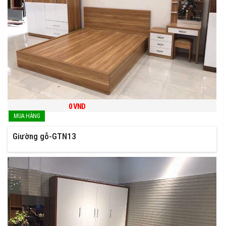
0
VND
Giường gỗ-GTN13