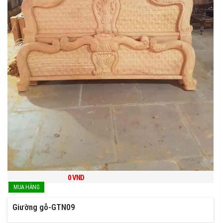
0
VND
Giường gỗ-GTN09