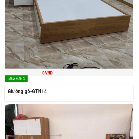
0
VND
Giường gỗ-GTN14