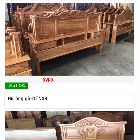
0
VND
Giường gỗ-GTN08