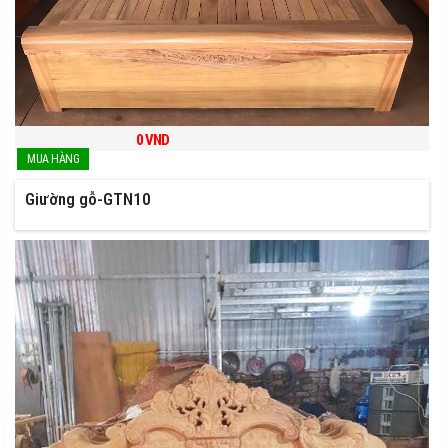
0
VND
Giường gỗ-GTN10