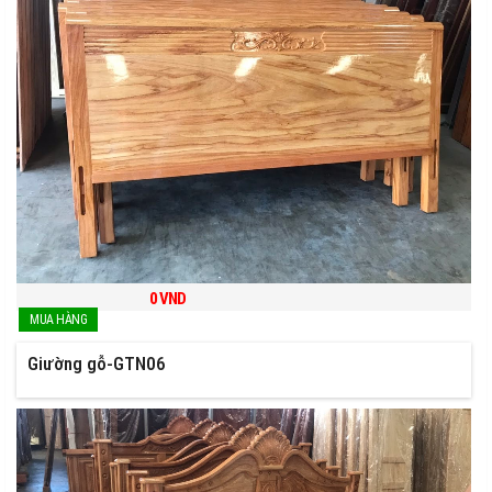
0
VND
Giường gỗ-GTN06