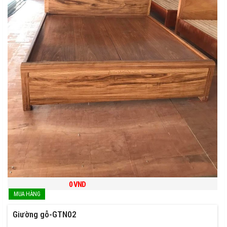
0
VND
Giường gỗ-GTN02