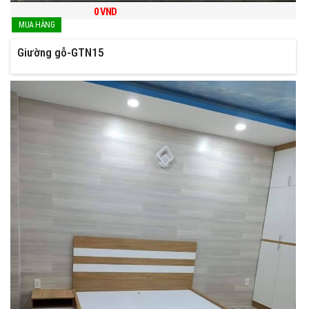
0
VND
Giường gỗ-GTN15