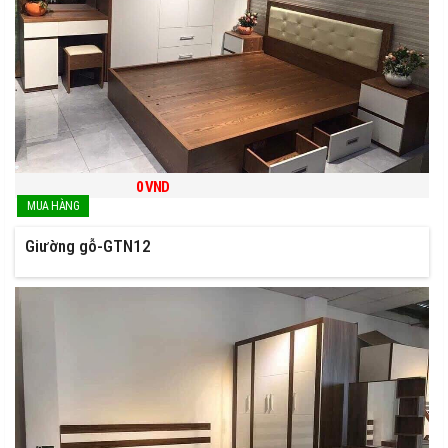
0
VND
Giường gỗ-GTN12