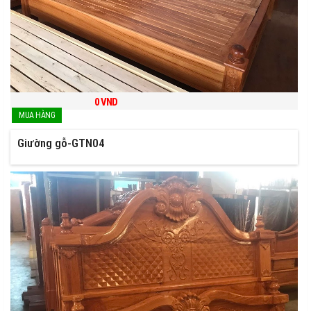
0
VND
Giường gỗ-GTN04