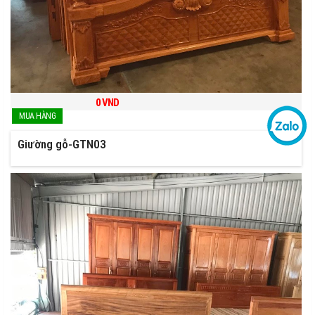
0
VND
Giường gỗ-GTN03