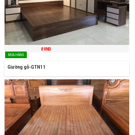
0
VND
Giường gỗ-GTN11