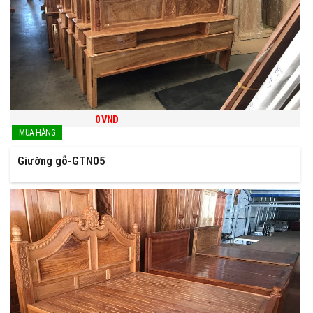
0
VND
Giường gỗ-GTN05