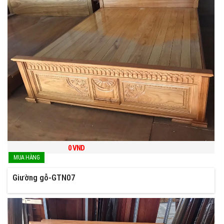
0
VND
Giường gỗ-GTN07