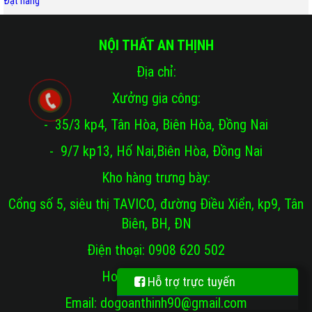
Đặt hàng
NỘI THẤT AN THỊNH
Địa chỉ:
Xưởng gia công:
- 35/3 kp4, Tân Hòa, Biên Hòa, Đồng Nai
- 9/7 kp13, Hố Nai,Biên Hòa, Đồng Nai
Kho hàng trưng bày:
Cổng số 5, siêu thị TAVICO, đường Điều Xiển, kp9, Tân
Biên, BH, ĐN
Điện thoại: 0908 620 502
Hoặc 0965 807 473
Hỗ trợ trực tuyến
Email: dogoanthinh90@gmail.com