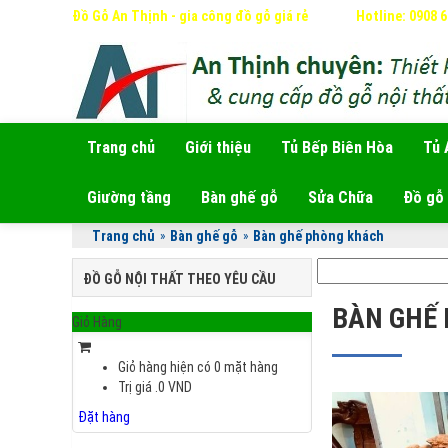
Đồ Gỗ An Thịnh - gia công đồ gỗ giá rẻ
Hotline: 0908 
Trang chủ
Giới thiệu
Tủ Bếp Biên Hòa
Tủ 
Giường tầng
Bàn ghế gỗ
Sửa Chữa
Đồ gỗ 
Trang chủ
»
Bàn ghế gỗ
»
Bàn ghế phòng khách
ĐỒ GỖ NỘI THẤT THEO YÊU CẦU
BÀN GHẾ
Giỏ Hàng
Giỏ hàng hiện có
0
mặt hàng
Trị giá
.0
VND
Đặt hàng