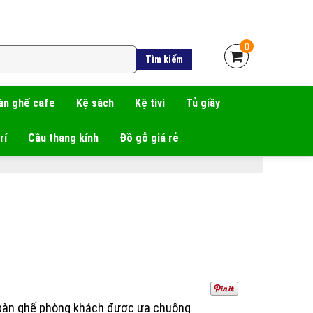
0
àn ghế cafe
Kệ sách
Kệ tivi
Tủ giầy
rí
Cầu thang kính
Đồ gỗ giá rẻ
bàn ghế phòng khách được ưa chuộng