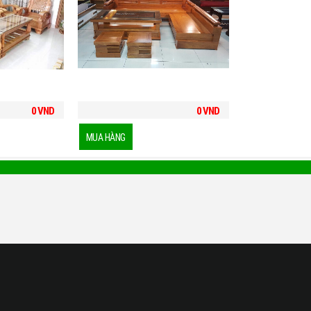
0
VND
0
VND