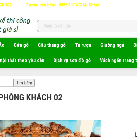
620 502
Tư vấn bán hàng: 0965 807 473 Mr Khánh
Áo
Cửa gỗ
Cầu thang gỗ
Tủ rượu
Giường ngủ
B
nội thất theo yêu cầu
Dịch vụ sơn đồ gỗ
Vách ngăn trang t
 PHÒNG KHÁCH 02