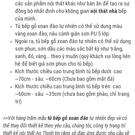
các sản phẩm nội thất khác như bàn ăn để tạo ra sự
đồng bộ nhất định cho không gian
nội thất nhà
bếp
của mình.
Tủ bếp gỗ xoan đào tự nhiên có thể sử dụng màu
vàng xoan đào, nâu cánh gián sơn PU 5 lớp.
Ngoài ra, tủ bếp gỗ xoan đào tự nhiên có thể sử dụng
sơn phun, sơn dầu các màu sắc bất kỳ như trắng,
xanh, đỏ, vàng... theo ý muốn (quý khách vui lòng liên
hệ để biết giá sơn phun cho tủ bếp)
Kích thước chiều cao trung bình tủ bếp dưới: cao
~70cm - sâu: ~60cm (Chưa bao gồm mặt đá)
Kích thước chiều cao trung bình tủ bếp trên: cao
~60cm - sâu: ~35cm (chưa bao gồm phào, chỉ trang
trí)
>>Với hàng trăm mẫu
tủ bếp gỗ xoan đào
tự nhiên đẹp và có
thể thay đổi thiết kế theo yêu cầu, chúng tôi, công ty trang trí
thiết kế nội thất An Thịnh tin rằng sẽ đáp ứng được nhu cầu về