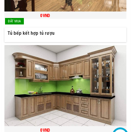
0
VND
Tủ bếp kết hợp tủ rượu
0
VND