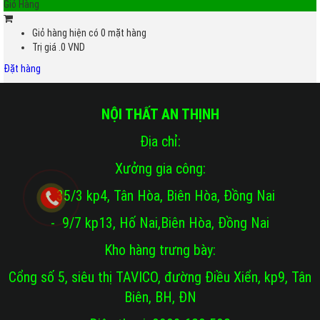
Giỏ Hàng
Giỏ hàng hiện có
0
mặt hàng
Trị giá
.0
VND
Đặt hàng
NỘI THẤT AN THỊNH
Địa chỉ:
Xưởng gia công:
- 35/3 kp4, Tân Hòa, Biên Hòa, Đồng Nai
- 9/7 kp13, Hố Nai,Biên Hòa, Đồng Nai
Kho hàng trưng bày:
Cổng số 5, siêu thị TAVICO, đường Điều Xiển, kp9, Tân
Biên, BH, ĐN